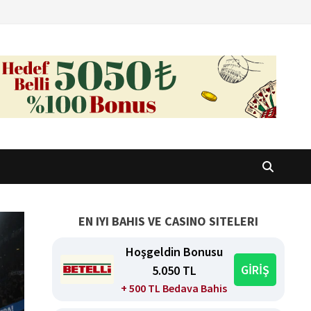
EN IYI BAHIS VE CASINO SITELERI
Hoşgeldin Bonusu
GİRİŞ
5.050 TL
+ 500 TL Bedava Bahis