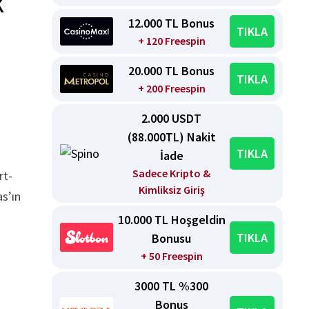
k
12.000 TL Bonus
TIKLA
+ 120 Freespin
20.000 TL Bonus
TIKLA
+ 200 Freespin
2.000 USDT
(88.000TL) Nakit
TIKLA
İade
Sadece Kripto &
rt-
Kimliksiz Giriş
as’ın
10.000 TL Hoşgeldin
TIKLA
Bonusu
+ 50 Freespin
3000 TL %300
Bonus