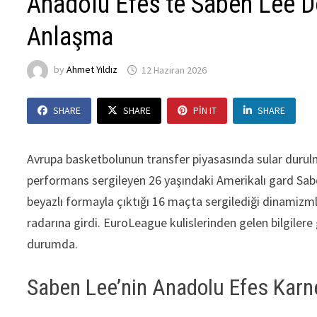
Anadolu Efes’te Saben Lee Dön
Anlaşma
by
Ahmet Yıldız
12 Haziran 2026
SHARE
SHARE
PIN IT
SHARE
Avrupa basketbolunun transfer piyasasında sular durulm
performans sergileyen 26 yaşındaki Amerikalı gard Saben
beyazlı formayla çıktığı 16 maçta sergilediği dinamizml
radarına girdi. EuroLeague kulislerinden gelen bilgiler
durumda.
Saben Lee’nin Anadolu Efes Karne