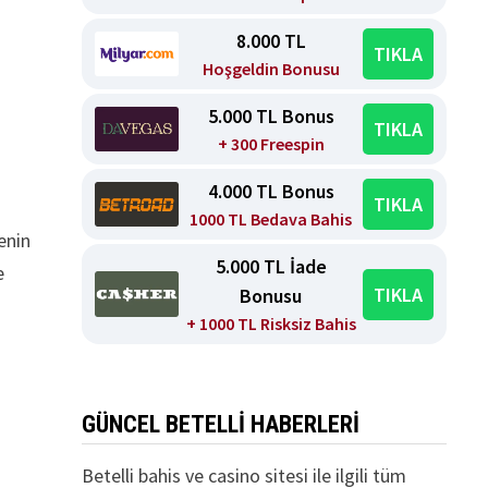
8.000 TL
TIKLA
Hoşgeldin Bonusu
5.000 TL Bonus
TIKLA
+ 300 Freespin
4.000 TL Bonus
TIKLA
1000 TL Bedava Bahis
enin
5.000 TL İade
e
TIKLA
Bonusu
+ 1000 TL Risksiz Bahis
GÜNCEL BETELLI HABERLERI
Betelli bahis ve casino sitesi ile ilgili tüm