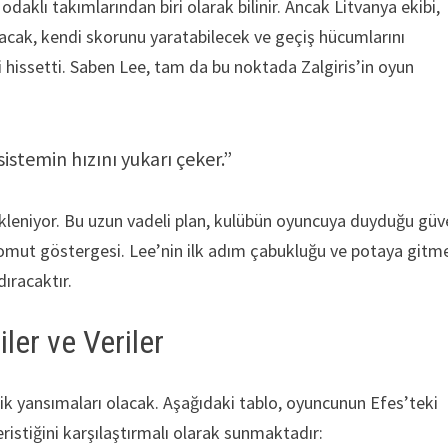
daklı takımlarından biri olarak bilinir. Ancak Litvanya ekibi,
acak, kendi skorunu yaratabilecek ve geçiş hücumlarını
ini hissetti. Saben Lee, tam da bu noktada Zalgiris’in oyun
istemin hızını yukarı çeker.”
leniyor. Bu uzun vadeli plan, kulübün oyuncuya duyduğu güv
somut göstergesi. Lee’nin ilk adım çabukluğu ve potaya gitm
dıracaktır.
iler ve Veriler
tejik yansımaları olacak. Aşağıdaki tablo, oyuncunun Efes’teki
eristiğini karşılaştırmalı olarak sunmaktadır: