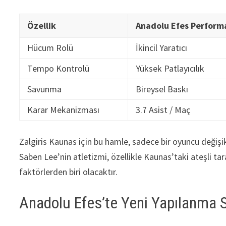
Özellik
Anadolu Efes Perform
Hücum Rolü
İkincil Yaratıcı
Tempo Kontrolü
Yüksek Patlayıcılık
Savunma
Bireysel Baskı
Karar Mekanizması
3.7 Asist / Maç
Zalgiris Kaunas için bu hamle, sadece bir oyuncu değişik
Saben Lee’nin atletizmi, özellikle Kaunas’taki ateşli ta
faktörlerden biri olacaktır.
Anadolu Efes’te Yeni Yapılanma S