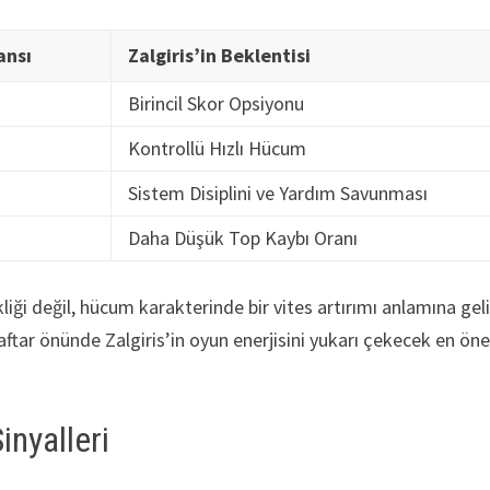
ansı
Zalgiris’in Beklentisi
Birincil Skor Opsiyonu
Kontrollü Hızlı Hücum
Sistem Disiplini ve Yardım Savunması
Daha Düşük Top Kaybı Oranı
liği değil, hücum karakterinde bir vites artırımı anlamına geli
raftar önünde Zalgiris’in oyun enerjisini yukarı çekecek en ön
inyalleri