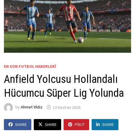
EN SON FUTBOL HABERLERI
Anfield Yolcusu Hollandalı
Hücumcu Süper Lig Yolunda
by
Ahmet Yıldız
13 Haziran 2026
SHARE
SHARE
PIN IT
SHARE