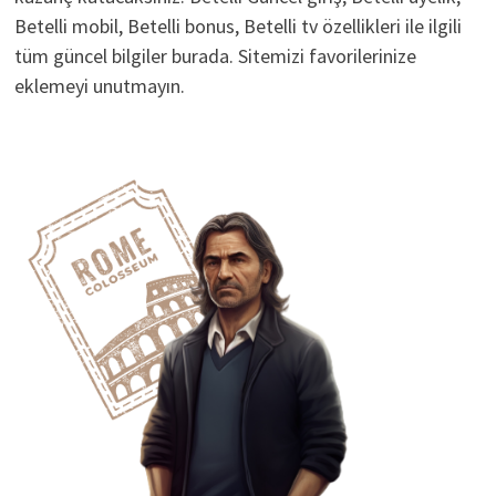
Betelli mobil, Betelli bonus, Betelli tv özellikleri ile ilgili
tüm güncel bilgiler burada. Sitemizi favorilerinize
eklemeyi unutmayın.