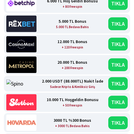
6.000 TL Hoş Geldin Bonusu
TIKLA
+ 80 Freespin
5.000 TL Bonus
TIKLA
5.000 TL Bedava Bahis
12.000 TL Bonus
TIKLA
+ 120 Freespin
20.000 TL Bonus
TIKLA
+ 200 Freespin
2.000 USDT (88.000TL) Nakit İade
TIKLA
Sadece Kripto & Kimliksiz Giriş
10.000 TL Hoşgeldin Bonusu
TIKLA
+ 50 Freespin
3000 TL %300 Bonus
TIKLA
+ 3000 TL Bedava Bahis