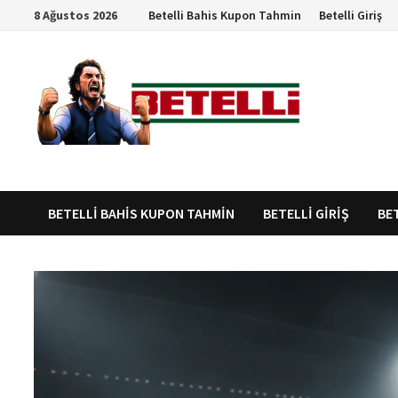
Skip
8 Ağustos 2026
Betelli Bahis Kupon Tahmin
Betelli Giriş
to
content
BETELLI BAHIS KUPON TAHMIN
BETELLI GIRIŞ
BE