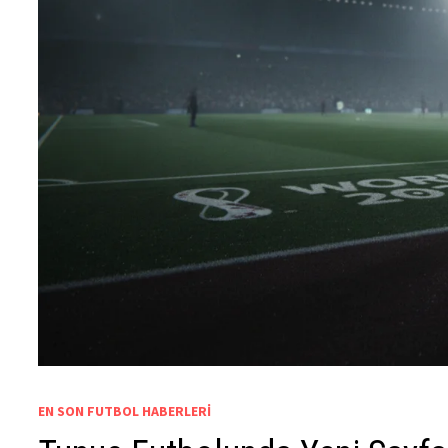
EN SON FUTBOL HABERLERI