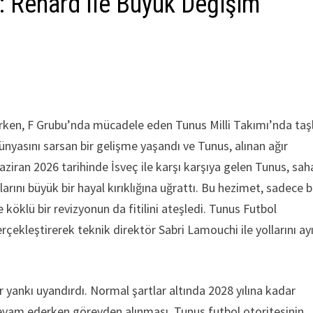
: Renard İle Büyük Değişim
rken, F Grubu’nda mücadele eden Tunus Milli Takımı’nda taş
nyasını sarsan bir gelişme yaşandı ve Tunus, alınan ağır
aziran 2026 tarihinde İsveç ile karşı karşıya gelen Tunus, sa
arını büyük bir hayal kırıklığına uğrattı. Bu hezimet, sadece b
öklü bir revizyonun da fitilini ateşledi. Tunus Futbol
çekleştirerek teknik direktör Sabri Lamouchi ile yollarını a
 yankı uyandırdı. Normal şartlar altında 2028 yılına kadar
evam ederken görevden alınması, Tunus futbol otoritesinin