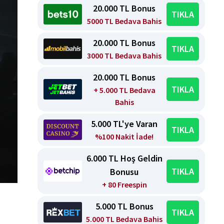
20.000 TL Bonus
TIKLA
5000 TL Bedava Bahis
20.000 TL Bonus
TIKLA
3000 TL Bedava Bahis
20.000 TL Bonus
TIKLA
+ 5.000 TL Bedava
Bahis
5.000 TL'ye Varan
TIKLA
%100 Nakit İade!
6.000 TL Hoş Geldin
TIKLA
Bonusu
+ 80 Freespin
5.000 TL Bonus
TIKLA
5.000 TL Bedava Bahis