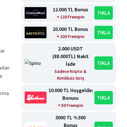
12.000 TL Bonus
TIKLA
+ 120 Freespin
20.000 TL Bonus
TIKLA
+ 200 Freespin
2.000 USDT
lar
(88.000TL) Nakit
TIKLA
İade
hadan
Sadece Kripto &
ir
Kimliksiz Giriş
10.000 TL Hoşgeldin
yırma
TIKLA
Bonusu
+ 50 Freespin
3000 TL %300
Bonus