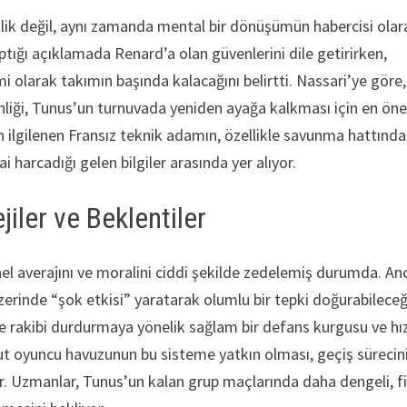
iklik değil, aynı zamanda mental bir dönüşümün habercisi olar
tığı açıklamada Renard’a olan güvenlerini dile getirirken,
 olarak takımın başında kalacağını belirtti. Nassari’ye göre,
akinliği, Tunus’un turnuvada yeniden ayağa kalkması için en ön
 ilgilenen Fransız teknik adamın, özellikle savunma hattında
 harcadığı gelen bilgiler arasında yer alıyor.
jiler ve Beklentiler
nel averajını ve moralini ciddi şekilde zedelemiş durumda. An
üzerinde “şok etkisi” yaratarak olumlu bir tepki doğurabileceğ
le rakibi durdurmaya yönelik sağlam bir defans kurgusu ve hız
t oyuncu havuzunun bu sisteme yatkın olması, geçiş sürecin
. Uzmanlar, Tunus’un kalan grup maçlarında daha dengeli, fi