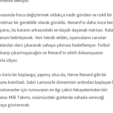
emesini bekliyor.
asında hoca değiştirmek oldukça nadir görülen ve riskli bir
nılmaz bir gereklilik olarak görüldü. Renard’ın daha önce be
arısı, bu kararın arkasındaki en büyük dayanak noktası. Kal
ını belirleyecek. Yeni teknik ekibin, oyuncuların sarsılan
alardan ders çıkararak sahaya çıkması hedefleniyor. Futbol
ıkarıp çıkarmayacağını ve Renard’ın sihirli dokunuşunun
la izliyor.
kötü bir başlangıç yapmış olsa da, Herve Renard gibi bir
unu kanıtladı. Sabri Lamouchi döneminin ardından başlayan 
lseverler için turnuvanın en ilgi çekici hikayelerinden biri
Tunus Milli Takımı, önümüzdeki günlerde sahada vereceği
yaya gösterecek.