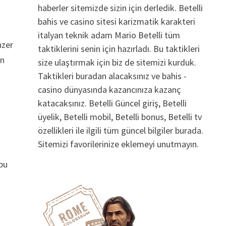
haberler sitemizde sizin için derledik. Betelli
bahis ve casino sitesi karizmatik karakteri
italyan teknik adam Mario Betelli tüm
nzer
taktiklerini senin için hazırladı. Bu taktikleri
an
size ulaştırmak için biz de sitemizi kurduk.
Taktikleri buradan alacaksınız ve bahis -
casino dünyasında kazancınıza kazanç
katacaksınız. Betelli Güncel giriş, Betelli
üyelik, Betelli mobil, Betelli bonus, Betelli tv
özellikleri ile ilgili tüm güncel bilgiler burada.
Sitemizi favorilerinize eklemeyi unutmayın.
bu