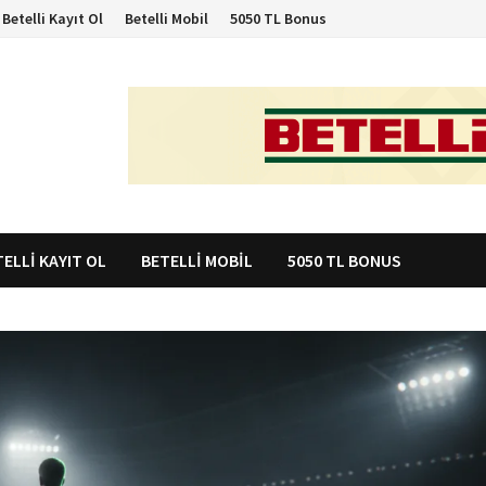
Betelli Kayıt Ol
Betelli Mobil
5050 TL Bonus
TELLI KAYIT OL
BETELLI MOBIL
5050 TL BONUS