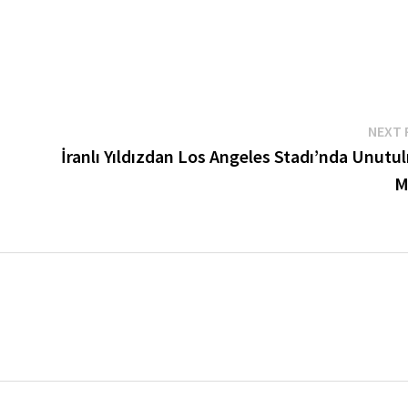
NEXT 
İranlı Yıldızdan Los Angeles Stadı’nda Unut
M