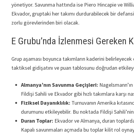
yönetiyor. Savunma hattında ise Piero Hincapie ve Willi
Ekvador, gruptaki her takımı durdurabilecek bir defans
zorlu görevlerinden biri olacak.
E Grubu’nda İzlenmesi Gereken Kr
Grup aşaması boyunca takımların kaderini belirleyecek 
taktiksel gidişatını ve puan tablosunu doğrudan etkiley
Almanya’nın Savunma Geçişleri:
Nagelsmann’ın t
Fildişi Sahili ve Ekvador gibi hızlı takımlara karşı na
Fiziksel Dayanıklılık:
Turnuvanın Amerika kıtasında
durumunu etkileyebilir. Bu noktada Fildişi Sahili’nin a
Duran Toplar:
Ekvador ve Almanya, duran toplarda
Kapalı savunmaları açmada bu toplar kilit rol oynay