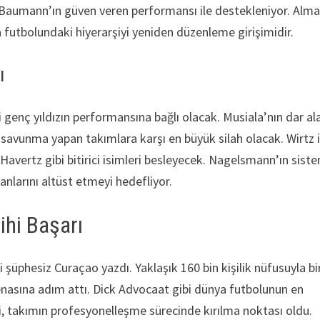
er Baumann’ın güven veren performansı ile destekleniyor. Alm
 futbolundaki hiyerarşiyi yeniden düzenleme girişimidir.
ı
 genç yıldızın performansına bağlı olacak. Musiala’nın dar al
 savunma yapan takımlara karşı en büyük silah olacak. Wirtz 
avertz gibi bitirici isimleri besleyecek. Nagelsmann’ın siste
anlarını altüst etmeyi hedefliyor.
ihi Başarı
şüphesiz Curaçao yazdı. Yaklaşık 160 bin kişilik nüfusuyla bi
enasına adım attı. Dick Advocaat gibi dünya futbolunun en
i, takımın profesyonelleşme sürecinde kırılma noktası oldu.