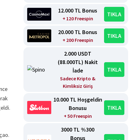
12.000 TL Bonus
TIKLA
+ 120 Freespin
20.000 TL Bonus
TIKLA
+ 200 Freespin
2.000 USDT
(88.000TL) Nakit
TIKLA
İade
Sadece Kripto &
Kimliksiz Giriş
önce
erak
10.000 TL Hoşgeldin
TIKLA
eldi.
Bonusu
+ 50 Freespin
3000 TL %300
açao.
Bonus