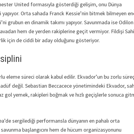
hester United formasıyla gösterdiği gelişim, onu Dünya
i yapıyor. Orta sahada Franck Kessie’nin bitmek bilmeyen ene
li’ni grubun en dinamik takımı yapıyor. Savunmada ise Odilon
avadan hem de yerden rakiplerine geçit vermiyor. Fildişi Sahil
ik için de ciddi bir aday olduğunu gösteriyor.
iplini
 eleme süreci olarak kabul edilir. Ekvador’un bu zorlu süre
esadüf değil. Sebastian Beccacece yönetimindeki Ekvador, sa
 az gol yemek, rakipleri boğmak ve hızlı geçişlerle sonuca gi
’de sergilediği performansla dünyanın en pahalı orta
em savunma başlangıcını hem de hücum organizasyonunu