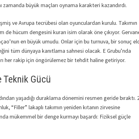
aynı zamanda büyük maçları oynama karakteri kazandırdı.
işmiş ve Avrupa tecrübesi olan oyunculardan kurulu. Takımın
 de hücum dengesini kuran isim olarak öne çıkıyor. Gervan
uraçao’nun en büyük umudu. Onlar için bu turnuva, bir sonuç el
eğini tüm dünyaya kanıtlama sahnesi olacak. E Grubu’nda
 her rakip için öngörülemez bir tehdit haline getiriyor.
 ve Teknik Gücü
ardından yaşadığı duraklama dönemini resmen geride bıraktı.
k, “Filler” lakaplı takımın yeniden kıtanın zirvesine
ımda mükemmel bir denge kurmayı başardı: Fiziksel güçle