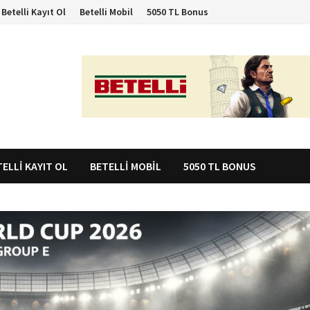
Betelli Kayıt Ol
Betelli Mobil
5050 TL Bonus
TELLI KAYIT OL
BETELLI MOBIL
5050 TL BONUS