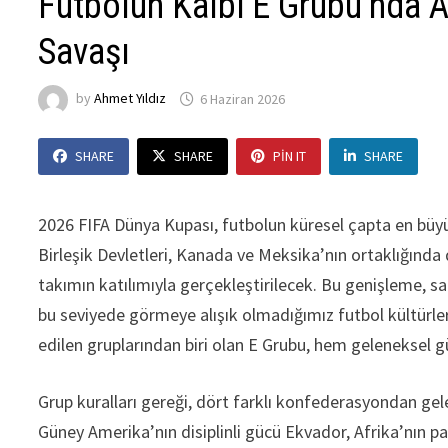
Futbolun Kalbi E Grubu’nda A
Savaşı
by
Ahmet Yıldız
6 Haziran 2026
SHARE
SHARE
PIN IT
SHARE
2026 FIFA Dünya Kupası, futbolun küresel çapta en büy
Birleşik Devletleri, Kanada ve Meksika’nın ortaklığında
takımın katılımıyla gerçekleştirilecek. Bu genişleme, 
bu seviyede görmeye alışık olmadığımız futbol kültürle
edilen gruplarından biri olan E Grubu, hem geleneksel g
Grup kuralları gereği, dört farklı konfederasyondan gel
Güney Amerika’nın disiplinli gücü Ekvador, Afrika’nın par