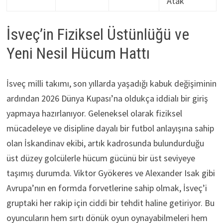
Atak
İsveç’in Fiziksel Üstünlüğü ve
Yeni Nesil Hücum Hattı
İsveç milli takımı, son yıllarda yaşadığı kabuk değişiminin
ardından 2026 Dünya Kupası’na oldukça iddialı bir giriş
yapmaya hazırlanıyor. Geleneksel olarak fiziksel
mücadeleye ve disipline dayalı bir futbol anlayışına sahip
olan İskandinav ekibi, artık kadrosunda bulundurduğu
üst düzey golcülerle hücum gücünü bir üst seviyeye
taşımış durumda. Viktor Gyökeres ve Alexander Isak gibi
Avrupa’nın en formda forvetlerine sahip olmak, İsveç’i
gruptaki her rakip için ciddi bir tehdit haline getiriyor. Bu
oyuncuların hem sırtı dönük oyun oynayabilmeleri hem