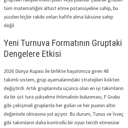
tüm matematiğini altüst etme potansiyeline sahip, bu
yüzden hiçbir rakibi onları hafife alma lüksüne sahip
değil.
Yeni Turnuva Formatının Gruptaki
Dengelere Etkisi
2026 Dünya Kupası ile birlikte hayatımıza giren 48
takımlı sistem, grup aşamalarındaki stratejileri kökten
değiştirdi. Artık gruplarında üçüncü olan en iyi takımların
da bir üst tura yükselme ihtimalinin bulunması, F Grubu
gibi çekişmeli gruplarda her golün ve her puanın altın
değerinde olmasına yol açıyor. Bu durum, Tunus ve İsveç
gibi takımların daha kontrollü bir oyun tercih etmesine