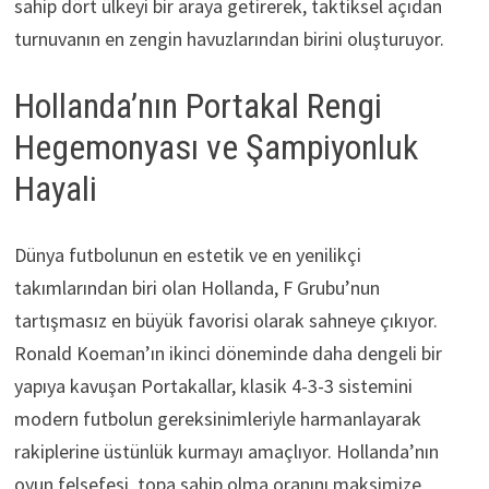
sahip dört ülkeyi bir araya getirerek, taktiksel açıdan
turnuvanın en zengin havuzlarından birini oluşturuyor.
Hollanda’nın Portakal Rengi
Hegemonyası ve Şampiyonluk
Hayali
Dünya futbolunun en estetik ve en yenilikçi
takımlarından biri olan Hollanda, F Grubu’nun
tartışmasız en büyük favorisi olarak sahneye çıkıyor.
Ronald Koeman’ın ikinci döneminde daha dengeli bir
yapıya kavuşan Portakallar, klasik 4-3-3 sistemini
modern futbolun gereksinimleriyle harmanlayarak
rakiplerine üstünlük kurmayı amaçlıyor. Hollanda’nın
oyun felsefesi, topa sahip olma oranını maksimize