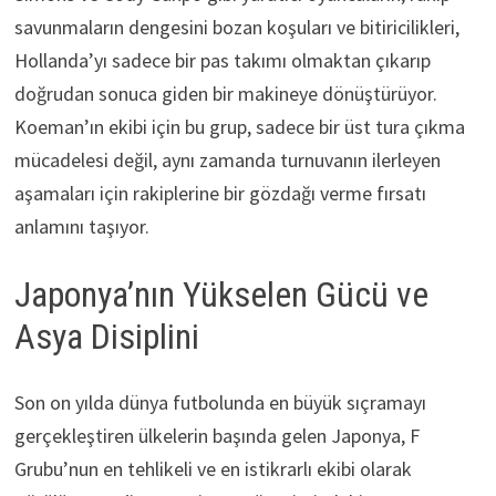
savunmaların dengesini bozan koşuları ve bitiricilikleri,
Hollanda’yı sadece bir pas takımı olmaktan çıkarıp
doğrudan sonuca giden bir makineye dönüştürüyor.
Koeman’ın ekibi için bu grup, sadece bir üst tura çıkma
mücadelesi değil, aynı zamanda turnuvanın ilerleyen
aşamaları için rakiplerine bir gözdağı verme fırsatı
anlamını taşıyor.
Japonya’nın Yükselen Gücü ve
Asya Disiplini
Son on yılda dünya futbolunda en büyük sıçramayı
gerçekleştiren ülkelerin başında gelen Japonya, F
Grubu’nun en tehlikeli ve en istikrarlı ekibi olarak