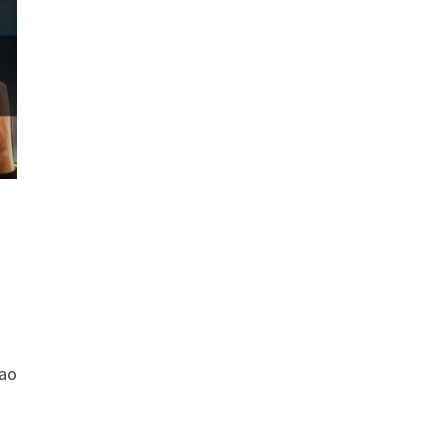
m
çao