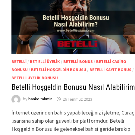
BETELLI
/
BET ELLI ÜYELIK
/
BETELLI BONUS
/
BETELLI CASINO
BONUSU
/
BETELLI HOŞGELDIN BONUSU
/
BETELLI KAYIT BONUS
/
BETELLI ÜYELIK BONUSU
Betelli Hoşgeldin Bonusu Nasıl Alabiliri
by
banko tahmin
26 Temmuz 2023
İnternet üzerinden bahis yapabileceğiniz işletme, Cura
lisansına sahip olan güvenli bir platformdur. Betelli
Hoşgeldin Bonusu ile geleneksel bahisi geride bırakıp