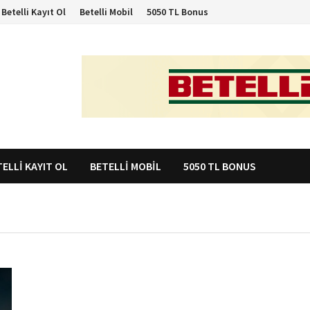
Betelli Kayıt Ol
Betelli Mobil
5050 TL Bonus
TELLI KAYIT OL
BETELLI MOBIL
5050 TL BONUS