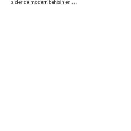
sizler de modern bahisin en …