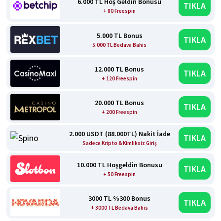
6.000 TL Hoş Geldin Bonusu
TIKLA
+ 80 Freespin
5.000 TL Bonus
TIKLA
5.000 TL Bedava Bahis
12.000 TL Bonus
TIKLA
+ 120 Freespin
20.000 TL Bonus
TIKLA
+ 200 Freespin
2.000 USDT (88.000TL) Nakit İade
TIKLA
Sadece Kripto & Kimliksiz Giriş
10.000 TL Hoşgeldin Bonusu
TIKLA
+ 50 Freespin
3000 TL %300 Bonus
TIKLA
+ 3000 TL Bedava Bahis