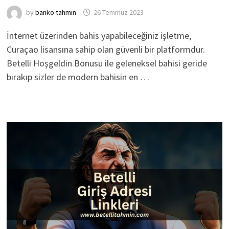
by
banko tahmin
26 Temmuz 2023
İnternet üzerinden bahis yapabileceğiniz işletme,
Curaçao lisansına sahip olan güvenli bir platformdur.
Betelli Hoşgeldin Bonusu ile geleneksel bahisi geride
bırakıp sizler de modern bahisin en …