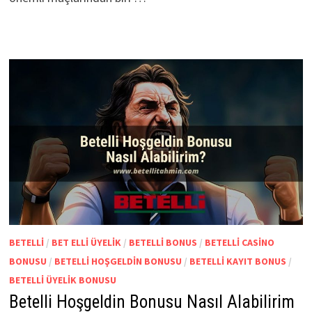
BETELLI
/
BET ELLI ÜYELIK
/
BETELLI BONUS
/
BETELLI CASINO
BONUSU
/
BETELLI HOŞGELDIN BONUSU
/
BETELLI KAYIT BONUS
/
BETELLI ÜYELIK BONUSU
Betelli Hoşgeldin Bonusu Nasıl Alabilirim