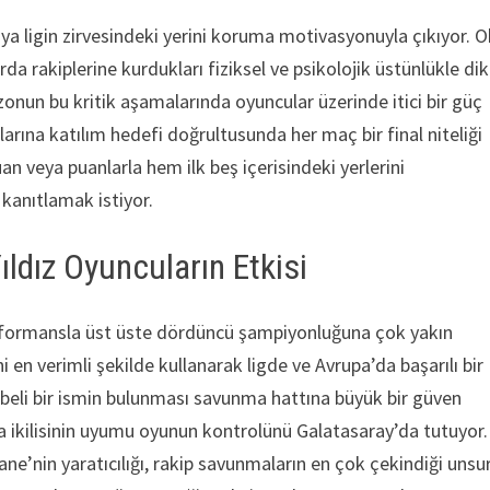
ya ligin zirvesindeki yerini koruma motivasyonuyla çıkıyor. 
da rakiplerine kurdukları fiziksel ve psikolojik üstünlükle di
zonun bu kritik aşamalarında oyuncular üzerinde itici bir güç
arına katılım hedefi doğrultusunda her maç bir final niteliği
an veya puanlarla hem ilk beş içerisindeki yerlerini
kanıtlamak istiyor.
ıldız Oyuncuların Etkisi
performansla üst üste dördüncü şampiyonluğuna çok yakın
 en verimli şekilde kullanarak ligde ve Avrupa’da başarılı bir
übeli bir ismin bulunması savunma hattına büyük bir güven
a ikilisinin uyumu oyunun kontrolünü Galatasaray’da tutuyor.
ane’nin yaratıcılığı, rakip savunmaların en çok çekindiği unsur