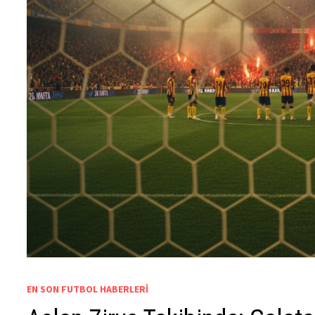
EN SON FUTBOL HABERLERI