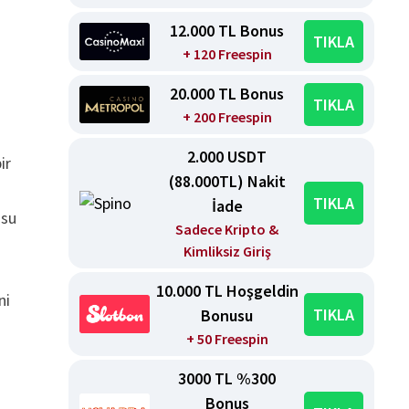
12.000 TL Bonus
TIKLA
+ 120 Freespin
20.000 TL Bonus
TIKLA
+ 200 Freespin
2.000 USDT
ir
(88.000TL) Nakit
TIKLA
İade
usu
Sadece Kripto &
Kimliksiz Giriş
n
10.000 TL Hoşgeldin
ni
TIKLA
Bonusu
+ 50 Freespin
3000 TL %300
Bonus