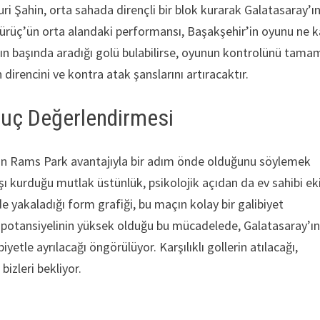
ri Şahin, orta sahada dirençli bir blok kurarak Galatasaray’ı
 Türüç’ün orta alandaki performansı, Başakşehir’in oyunu ne 
çın başında aradığı golü bulabilirse, oyunun kontrolünü tam
direncini ve kontra atak şanslarını artıracaktır.
nuç Değerlendirmesi
ay’ın Rams Park avantajıyla bir adım önde olduğunu söylemek
şı kurduğu mutlak üstünlük, psikolojik açıdan da ev sahibi ek
e yakaladığı form grafiği, bu maçın kolay bir galibiyet
e potansiyelinin yüksek olduğu bu mücadelede, Galatasaray’ı
iyetle ayrılacağı öngörülüyor. Karşılıklı gollerin atılacağı,
izleri bekliyor.