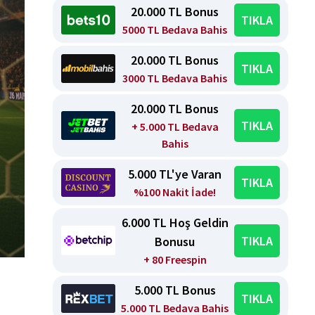
20.000 TL Bonus
TIKLA
5000 TL Bedava Bahis
20.000 TL Bonus
TIKLA
3000 TL Bedava Bahis
20.000 TL Bonus
TIKLA
+ 5.000 TL Bedava
Bahis
5.000 TL'ye Varan
TIKLA
%100 Nakit İade!
6.000 TL Hoş Geldin
TIKLA
Bonusu
+ 80 Freespin
5.000 TL Bonus
TIKLA
5.000 TL Bedava Bahis