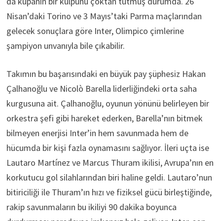
da kupanın bir kulpunu çoktan tutmuş durumda. 26
Nisan’daki Torino ve 3 Mayıs’taki Parma maçlarından
gelecek sonuçlara göre Inter, Olimpico çimlerine
şampiyon unvanıyla bile çıkabilir.
Takımın bu başarısındaki en büyük pay şüphesiz Hakan
Çalhanoğlu ve Nicolò Barella liderliğindeki orta saha
kurgusuna ait. Çalhanoğlu, oyunun yönünü belirleyen bir
orkestra şefi gibi hareket ederken, Barella’nın bitmek
bilmeyen enerjisi Inter’in hem savunmada hem de
hücumda bir kişi fazla oynamasını sağlıyor. İleri uçta ise
Lautaro Martínez ve Marcus Thuram ikilisi, Avrupa’nın en
korkutucu gol silahlarından biri haline geldi. Lautaro’nun
bitiriciliği ile Thuram’ın hızı ve fiziksel gücü birleştiğinde,
rakip savunmaların bu ikiliyi 90 dakika boyunca