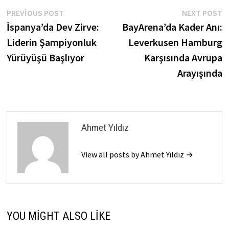
Yazı
Previous
N
PREVIOUS POST
NEXT POST
post:
p
İspanya’da Dev Zirve:
BayArena’da Kader Anı:
gezinmesi
Liderin Şampiyonluk
Leverkusen Hamburg
Yürüyüşü Başlıyor
Karşısında Avrupa
Arayışında
Ahmet Yıldız
View all posts by Ahmet Yıldız →
YOU MIGHT ALSO LIKE