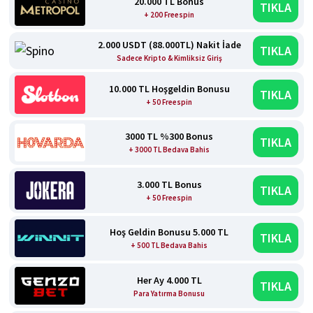
20.000 TL Bonus
TIKLA
+ 200 Freespin
2.000 USDT (88.000TL) Nakit İade
TIKLA
Sadece Kripto & Kimliksiz Giriş
10.000 TL Hoşgeldin Bonusu
TIKLA
+ 50 Freespin
3000 TL %300 Bonus
TIKLA
+ 3000 TL Bedava Bahis
3.000 TL Bonus
TIKLA
+ 50 Freespin
Hoş Geldin Bonusu 5.000 TL
TIKLA
+ 500 TL Bedava Bahis
Her Ay 4.000 TL
TIKLA
Para Yatırma Bonusu