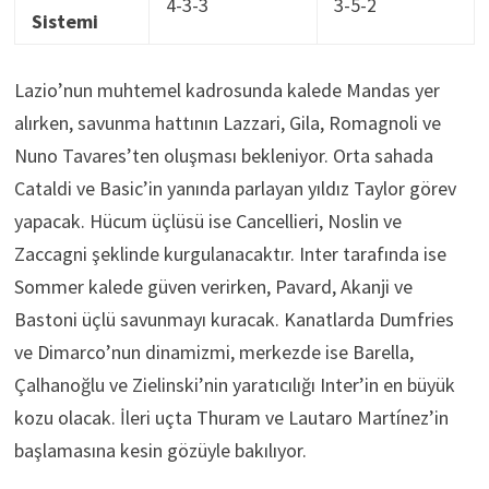
4-3-3
3-5-2
Sistemi
Lazio’nun muhtemel kadrosunda kalede Mandas yer
alırken, savunma hattının Lazzari, Gila, Romagnoli ve
Nuno Tavares’ten oluşması bekleniyor. Orta sahada
Cataldi ve Basic’in yanında parlayan yıldız Taylor görev
yapacak. Hücum üçlüsü ise Cancellieri, Noslin ve
Zaccagni şeklinde kurgulanacaktır. Inter tarafında ise
Sommer kalede güven verirken, Pavard, Akanji ve
Bastoni üçlü savunmayı kuracak. Kanatlarda Dumfries
ve Dimarco’nun dinamizmi, merkezde ise Barella,
Çalhanoğlu ve Zielinski’nin yaratıcılığı Inter’in en büyük
kozu olacak. İleri uçta Thuram ve Lautaro Martínez’in
başlamasına kesin gözüyle bakılıyor.