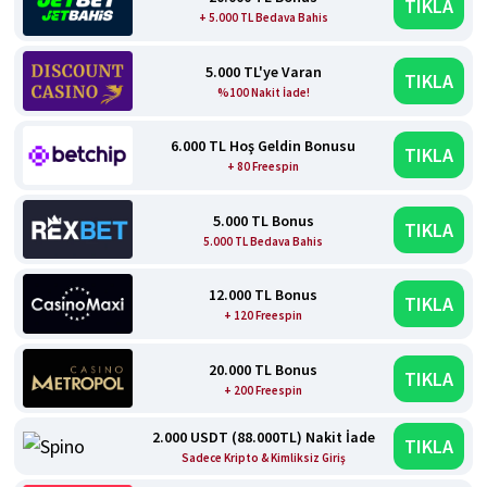
TIKLA
+ 5.000 TL Bedava Bahis
5.000 TL'ye Varan
TIKLA
%100 Nakit İade!
6.000 TL Hoş Geldin Bonusu
TIKLA
+ 80 Freespin
5.000 TL Bonus
TIKLA
5.000 TL Bedava Bahis
12.000 TL Bonus
TIKLA
+ 120 Freespin
20.000 TL Bonus
TIKLA
+ 200 Freespin
2.000 USDT (88.000TL) Nakit İade
TIKLA
Sadece Kripto & Kimliksiz Giriş