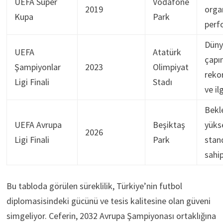
UEFA Süper
Vodafone
2019
orga
Kupa
Park
perf
Düny
UEFA
Atatürk
çapı
Şampiyonlar
2023
Olimpiyat
rekor
Ligi Finali
Stadı
ve ilg
Bekl
UEFA Avrupa
Beşiktaş
yüks
2026
Ligi Finali
Park
stand
sahip
Bu tabloda görülen süreklilik, Türkiye’nin futbol
diplomasisindeki gücünü ve tesis kalitesine olan güveni
simgeliyor. Ceferin, 2032 Avrupa Şampiyonası ortaklığına