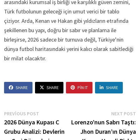
arasındaki kurumsal iş birliği ve karşılıklı güven zemini,
Türk futbolunun geleceği için umut verici bir tablo
çiziyor. Arda, Kenan ve Hakan gibi yıldızların etrafında
şekillenen bu yapı, doğru bir sabır ve planlama ile
birleşirse, 2026 sadece bir turnuva değil, Türkiye’nin
dünya futbol haritasındaki yerini kalıcı olarak sabitlediği
bir milat olacaktır.
SHARE
SHARE
PIN IT
SHARE
Yazı
Previous
N
PREVIOUS POST
NEXT POST
post:
p
2026 Dünya Kupası C
Lorenzo’nun Sabrı Taştı:
gezinmesi
Grubu Analizi: Devlerin
Jhon Duran’ın Dünya