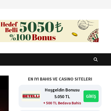
EN IYI BAHIS VE CASINO SITELERI
Hoşgeldin Bonusu
GİRİŞ
5.050 TL
+ 500 TL Bedava Bahis