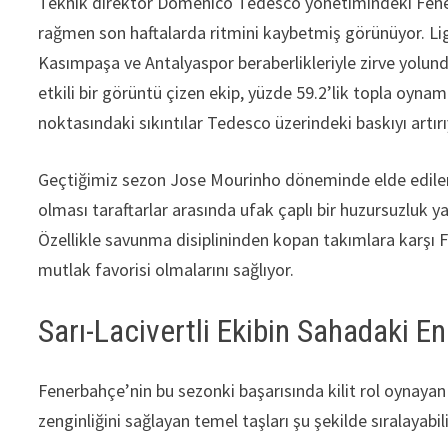
Teknik direktör Domenico Tedesco yönetimindeki Fene
rağmen son haftalarda ritmini kaybetmiş görünüyor. L
Kasımpaşa ve Antalyaspor beraberlikleriyle zirve yolund
etkili bir görüntü çizen ekip, yüzde 59.2’lik topla oynam
noktasındaki sıkıntılar Tedesco üzerindeki baskıyı artırı
Geçtiğimiz sezon Jose Mourinho döneminde elde edilen 
olması taraftarlar arasında ufak çaplı bir huzursuzluk y
Özellikle savunma disiplininden kopan takımlara karş
mutlak favorisi olmalarını sağlıyor.
Sarı-Lacivertli Ekibin Sahadaki E
Fenerbahçe’nin bu sezonki başarısında kilit rol oynaya
zenginliğini sağlayan temel taşları şu şekilde sıralayabili