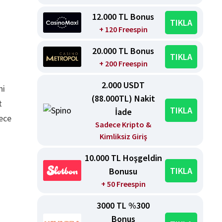
12.000 TL Bonus
TIKLA
+ 120 Freespin
20.000 TL Bonus
TIKLA
+ 200 Freespin
2.000 USDT
ni
(88.000TL) Nakit
t
TIKLA
İade
dece
Sadece Kripto &
Kimliksiz Giriş
10.000 TL Hoşgeldin
TIKLA
Bonusu
+ 50 Freespin
3000 TL %300
Bonus