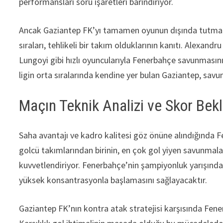
performansları soru işaretleri barındırıyor.
Ancak Gaziantep FK’yı tamamen oyunun dışında tutmak h
sıraları, tehlikeli bir takım olduklarının kanıtı. Alexan
Lungoyi gibi hızlı oyuncularıyla Fenerbahçe savunmasını
ligin orta sıralarında kendine yer bulan Gaziantep, sav
Maçın Teknik Analizi ve Skor Bekl
Saha avantajı ve kadro kalitesi göz önüne alındığında F
golcü takımlarından birinin, en çok gol yiyen savunmal
kuvvetlendiriyor. Fenerbahçe’nin şampiyonluk yarışın
yüksek konsantrasyonla başlamasını sağlayacaktır.
Gaziantep FK’nın kontra atak stratejisi karşısında Fene