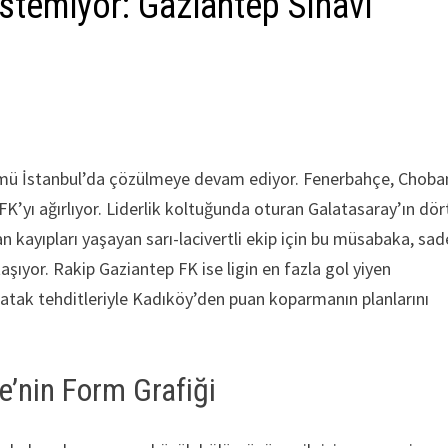
stemiyor: Gaziantep Sınavı
ümü İstanbul’da çözülmeye devam ediyor. Fenerbahçe, Choba
’yı ağırlıyor. Liderlik koltuğunda oturan Galatasaray’ın dör
 kayıpları yaşayan sarı-lacivertli ekip için bu müsabaka, sa
şıyor. Rakip Gaziantep FK ise ligin en fazla gol yiyen
atak tehditleriyle Kadıköy’den puan koparmanın planlarını
’nin Form Grafiği