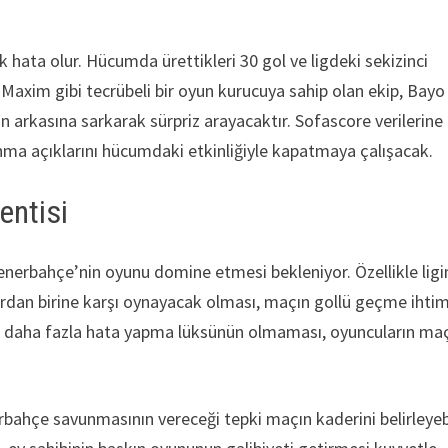
ata olur. Hücumda ürettikleri 30 gol ve ligdeki sekizinci
dru Maxim gibi tecrübeli bir oyun kurucuya sahip olan ekip, Bayo
n arkasına sarkarak sürpriz arayacaktır. Sofascore verilerine
unma açıklarını hücumdaki etkinliğiyle kapatmaya çalışacak.
entisi
enerbahçe’nin oyunu domine etmesi bekleniyor. Özellikle ligi
ardan birine karşı oynayacak olması, maçın gollü geçme ihtim
da daha fazla hata yapma lüksünün olmaması, oyuncuların ma
rbahçe savunmasının vereceği tepki maçın kaderini belirleyebi