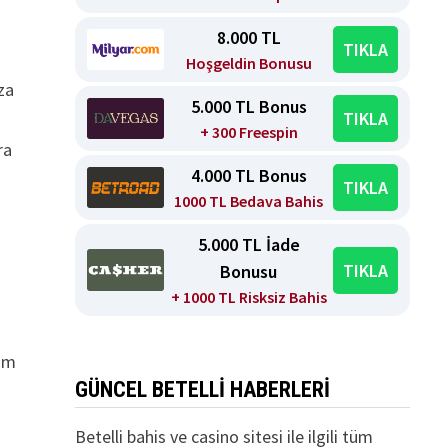
8.000 TL
TIKLA
Hoşgeldin Bonusu
za
5.000 TL Bonus
TIKLA
+ 300 Freespin
ra
4.000 TL Bonus
TIKLA
1000 TL Bedava Bahis
5.000 TL İade
TIKLA
Bonusu
+ 1000 TL Risksiz Bahis
tam
GÜNCEL BETELLI HABERLERI
Betelli bahis ve casino sitesi ile ilgili tüm