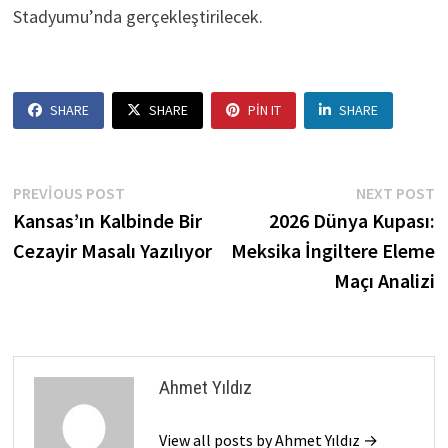
Stadyumu’nda gerçekleştirilecek.
SHARE
SHARE
PIN IT
SHARE
Yazı
Previous
N
PREVIOUS POST
NEXT POST
post:
p
Kansas’ın Kalbinde Bir
2026 Dünya Kupası:
gezinmesi
Cezayir Masalı Yazılıyor
Meksika İngiltere Eleme
Maçı Analizi
Ahmet Yıldız
View all posts by Ahmet Yıldız →