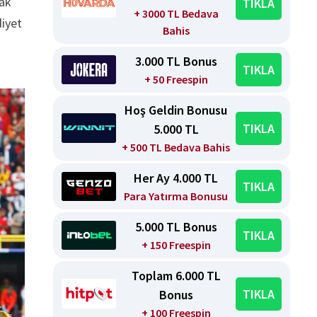
mak
TIKLA
+ 3000 TL Bedava
diyet
Bahis
3.000 TL Bonus
TIKLA
+ 50 Freespin
Hoş Geldin Bonusu
TIKLA
5.000 TL
+ 500 TL Bedava Bahis
Her Ay 4.000 TL
TIKLA
Para Yatırma Bonusu
5.000 TL Bonus
TIKLA
+ 150 Freespin
Toplam 6.000 TL
TIKLA
Bonus
+ 100 Freespin