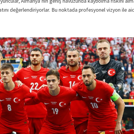
nç oyuncular, Almanya’nın geniş havuzunda kaybolma riskini al
ını değerlendiriyorlar. Bu noktada profesyonel vizyon ile ai