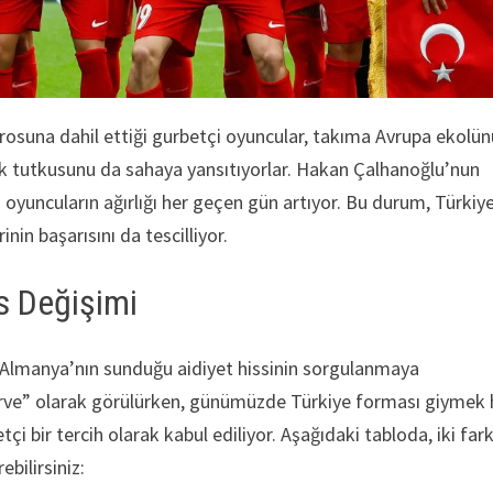
rosuna dahil ettiği gurbetçi oyuncular, takıma Avrupa ekolü
stik tutkusunu da sahaya yansıtıyorlar. Hakan Çalhanoğlu’nun
 oyuncuların ağırlığı her geçen gün artıyor. Bu durum, Türkiy
in başarısını da tescilliyor.
s Değişimi
k, Almanya’nın sunduğu aidiyet hissinin sorgulanmaya
irve” olarak görülürken, günümüzde Türkiye forması giymek
 bir tercih olarak kabul ediliyor. Aşağıdaki tabloda, iki fark
ebilirsiniz: