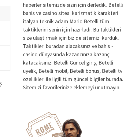
haberler sitemizde sizin için derledik. Betelli
bahis ve casino sitesi karizmatik karakteri
italyan teknik adam Mario Betelli tüm
taktiklerini senin için hazırladı. Bu taktikleri
size ulaştırmak için biz de sitemizi kurduk.
Taktikleri buradan alacaksınız ve bahis -
casino dünyasında kazancınıza kazanç
katacaksınız. Betelli Güncel giriş, Betelli
üyelik, Betelli mobil, Betelli bonus, Betelli tv
özellikleri ile ilgili tüm güncel bilgiler burada.
iş
Sitemizi favorilerinize eklemeyi unutmayın.