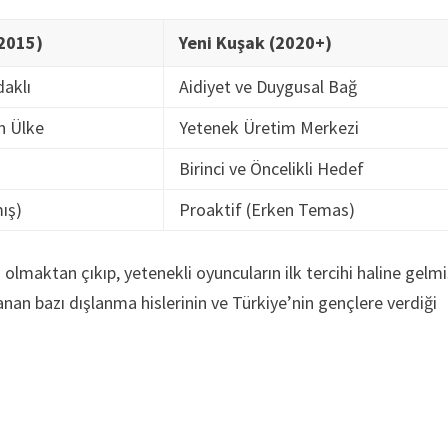
-2015)
Yeni Kuşak (2020+)
daklı
Aidiyet ve Duygusal Bağ
n Ülke
Yetenek Üretim Merkezi
Birinci ve Öncelikli Hedef
ış)
Proaktif (Erken Temas)
olmaktan çıkıp, yetenekli oyuncuların ilk tercihi haline gelm
n bazı dışlanma hislerinin ve Türkiye’nin gençlere verdiği