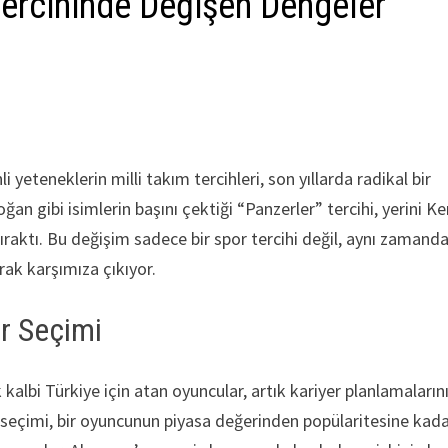
 Tercihinde Değişen Dengeler
yeteneklerin milli takım tercihleri, son yıllarda radikal bir
n gibi isimlerin başını çektiği “Panzerler” tercihi, yerini K
bıraktı. Bu değişim sadece bir spor tercihi değil, aynı zamand
ak karşımıza çıkıyor.
r Seçimi
kalbi Türkiye için atan oyuncular, artık kariyer planlamaların
 seçimi, bir oyuncunun piyasa değerinden popülaritesine kad