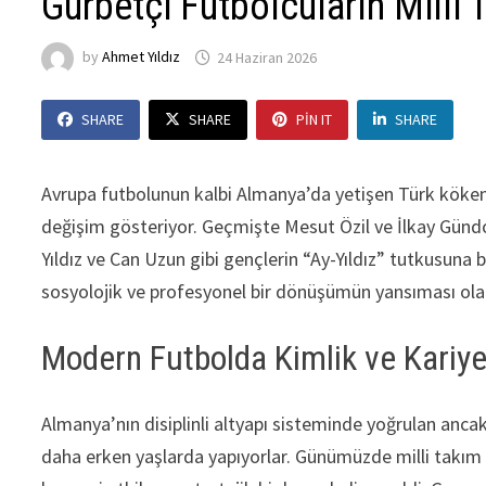
Gurbetçi Futbolcuların Milli
by
Ahmet Yıldız
24 Haziran 2026
SHARE
SHARE
PIN IT
SHARE
Avrupa futbolunun kalbi Almanya’da yetişen Türk kökenli 
değişim gösteriyor. Geçmişte Mesut Özil ve İlkay Gündoğa
Yıldız ve Can Uzun gibi gençlerin “Ay-Yıldız” tutkusuna 
sosyolojik ve profesyonel bir dönüşümün yansıması olar
Modern Futbolda Kimlik ve Kariye
Almanya’nın disiplinli altyapı sisteminde yoğrulan ancak 
daha erken yaşlarda yapıyorlar. Günümüzde milli takım