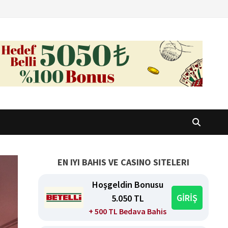
EN IYI BAHIS VE CASINO SITELERI
Hoşgeldin Bonusu
GİRİŞ
5.050 TL
+ 500 TL Bedava Bahis