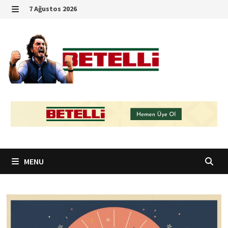
Skip
7 Ağustos 2026
to
MENU
content
MENU