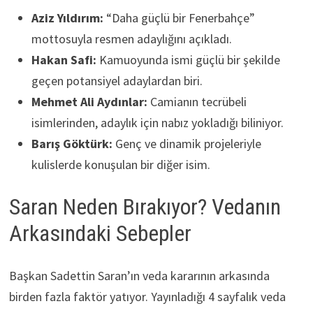
Aziz Yıldırım:
“Daha güçlü bir Fenerbahçe”
mottosuyla resmen adaylığını açıkladı.
Hakan Safi:
Kamuoyunda ismi güçlü bir şekilde
geçen potansiyel adaylardan biri.
Mehmet Ali Aydınlar:
Camianın tecrübeli
isimlerinden, adaylık için nabız yokladığı biliniyor.
Barış Göktürk:
Genç ve dinamik projeleriyle
kulislerde konuşulan bir diğer isim.
Saran Neden Bırakıyor? Vedanın
Arkasındaki Sebepler
Başkan Sadettin Saran’ın veda kararının arkasında
birden fazla faktör yatıyor. Yayınladığı 4 sayfalık veda