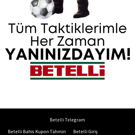
Betelli Telegram
Betelli Bahis Kupon Tahmin
Betelli Giriş