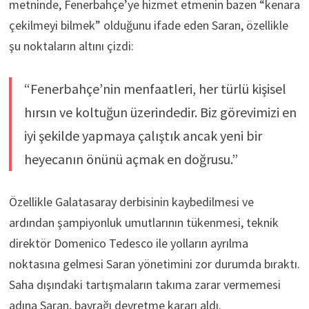
metninde, Fenerbahçe’ye hizmet etmenin bazen “kenara
çekilmeyi bilmek” olduğunu ifade eden Saran, özellikle
şu noktaların altını çizdi:
“Fenerbahçe’nin menfaatleri, her türlü kişisel
hırsın ve koltuğun üzerindedir. Biz görevimizi en
iyi şekilde yapmaya çalıştık ancak yeni bir
heyecanın önünü açmak en doğrusu.”
Özellikle Galatasaray derbisinin kaybedilmesi ve
ardından şampiyonluk umutlarının tükenmesi, teknik
direktör Domenico Tedesco ile yolların ayrılma
noktasına gelmesi Saran yönetimini zor durumda bıraktı.
Saha dışındaki tartışmaların takıma zarar vermemesi
adına Saran, bayrağı devretme kararı aldı.