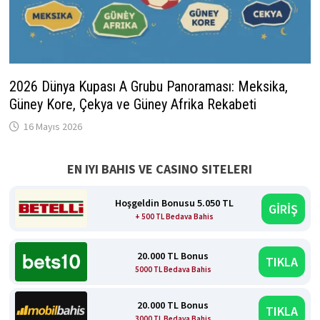
2026 Dünya Kupası A Grubu Panoraması: Meksika,
Güney Kore, Çekya ve Güney Afrika Rekabeti
16 Mayıs 2026
EN IYI BAHIS VE CASINO SITELERI
Hoşgeldin Bonusu 5.050 TL
GİRİŞ
+ 500 TL Bedava Bahis
20.000 TL Bonus
TIKLA
5000 TL Bedava Bahis
20.000 TL Bonus
TIKLA
3000 TL Bedava Bahis