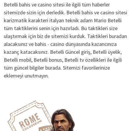
Betelli bahis ve casino sitesi ile ilgili tüm haberler
sitemizde sizin için derledik. Betelli bahis ve casino sitesi
karizmatik karakteri italyan teknik adam Mario Betelli
tüm taktiklerini senin için hazırladı. Bu taktikleri size
ulaştırmak için biz de sitemizi kurduk. Taktikleri buradan
alacaksınız ve bahis - casino dünyasında kazancınıza
kazanç katacaksınız. Betelli Güncel giriş, Betelli üyelik,
Betelli mobil, Betelli bonus, Betelli tv özellikleri ile ilgili
tüm güncel bilgiler burada. Sitemizi favorilerinize
eklemeyi unutmayın.