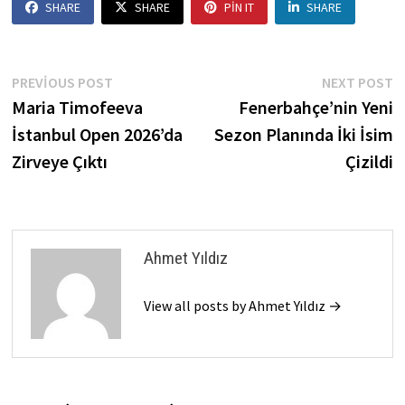
SHARE
SHARE
PIN IT
SHARE
Yazı
Previous
N
PREVIOUS POST
NEXT POST
post:
p
Maria Timofeeva
Fenerbahçe’nin Yeni
gezinmesi
İstanbul Open 2026’da
Sezon Planında İki İsim
Zirveye Çıktı
Çizildi
Ahmet Yıldız
View all posts by Ahmet Yıldız →