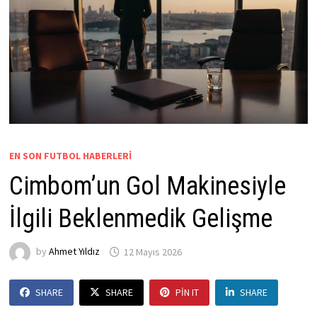
EN SON FUTBOL HABERLERI
Cimbom’un Gol Makinesiyle
İlgili Beklenmedik Gelişme
by
Ahmet Yıldız
12 Mayıs 2026
SHARE
SHARE
PIN IT
SHARE